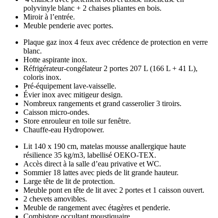
polyvinyle blanc + 2 chaises pliantes en bois.
Miroir à l’entrée.
Meuble penderie avec portes.
Plaque gaz inox 4 feux avec crédence de protection en verre
blanc.
Hotte aspirante inox.
Réfrigérateur-congélateur 2 portes 207 L (166 L + 41 L),
coloris inox.
Pré-équipement lave-vaisselle.
Évier inox avec mitigeur design.
Nombreux rangements et grand casserolier 3 tiroirs.
Caisson micro-ondes.
Store enrouleur en toile sur fenêtre.
Chauffe-eau Hydropower.
Lit 140 x 190 cm, matelas mousse anallergique haute
résilience 35 kg/m3, labellisé OEKO-TEX.
Accès direct à la salle d’eau privative et WC.
Sommier 18 lattes avec pieds de lit grande hauteur.
Large tête de lit de protection.
Meuble pont en tête de lit avec 2 portes et 1 caisson ouvert.
2 chevets amovibles.
Meuble de rangement avec étagères et penderie.
Combistore occultant moustiquaire.