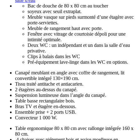
salle d'eau
Bac de douche de 80 x 80 cm au toucher
soyeux avec seuil extraplat.
Meuble vasque sur pieds surmonté d’une étagère avec
porte-serviettes.
Meuble de rangement haut avec porte.
Fenêtre avec vitrage de courtoisie dépoli pour une
intimité optimale.
Deux WC : un indépendant et un dans la salle d’eau
privative.
Clips à balais dans les WC
Pré-équipement lave-linge dans les WC en options.
Canapé meublant en angle avec coffre de rangement, lit
convertible intégré 130×190 cm.
Tissu traité antitache et antiacarien.
2 étagères au-dessus du canapé.
Suspension lumineuse dans l’angle du canapé.
Table basse rectangulaire bois.
Bras TV et étagère en-dessous.
Ensemble prise + 2 ports USB.
Convecteur 1 000 W.
Table ergonomique 80 x 80 cm avec rallonge intégrée 160 x
80 cm.
4 chaises avec piétement bois et assise moelleuse en