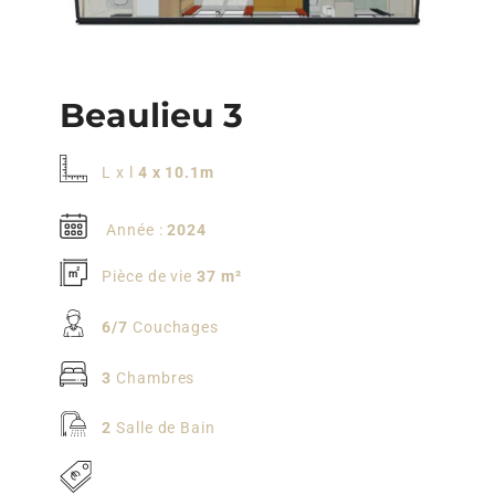
Beaulieu 3
L x l
4 x 10.1m
Année :
2024
Pièce de vie
37 m²
6/7
Couchages
3
Chambres
2
Salle de Bain