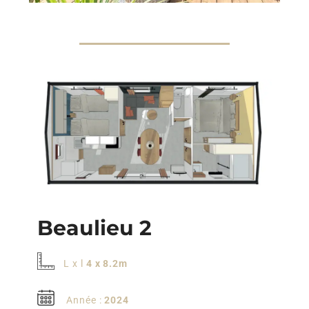
Beaulieu 2
L x l
4 x 8.2m
Année :
2024