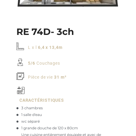
RE 74D- 3ch
L x l
6,4 x 13,4m
5/6
Couchages
Pièce de vie
31 m²
CARACTÉRISTIQUES
3 chambres
1 salle d'eau
wc séparé
1 grande douche de 120 x 80cm
Une cuisine entièrement équipée et avec de