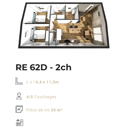
RE 62D - 2ch
L x l
6,4 x 11,5m
4/5
Couchages
Pièce de vie
30 m²