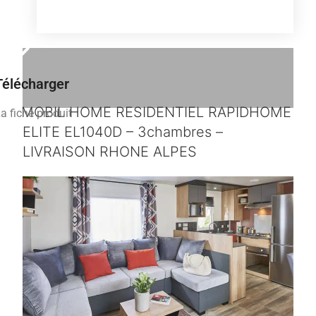
Télécharger
MOBIL HOME RESIDENTIEL RAPIDHOME
a fiche produit
ELITE EL1040D – 3chambres –
LIVRAISON RHONE ALPES