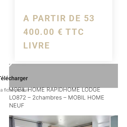
A PARTIR DE 53
400.00 € TTC
LIVRE
Télécharger
MOBIL HOME RAPIDHOME LODGE
a fiche produit
LO872 – 2chambres – MOBIL HOME
NEUF