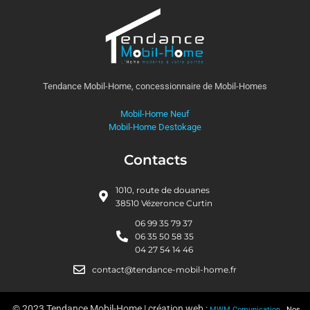
a fiche produit
Tendance Mobil-Home, concessionnaire de Mobil-Homes
Mobil-Home Neuf
Mobil-Home Destokage
Contacts
1010, route de douanes
38510 Vézeronce Curtin
06 99 35 79 37
06 35 50 58 35
04 27 54 14 46
contact@tendance-mobil-home.fr
© 2023 Tendance Mobil-Home
|
création web :
MWM Comunication
Nos